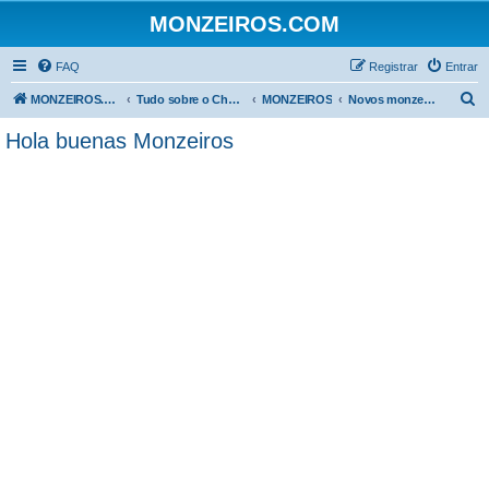
MONZEIROS.COM
FAQ
Registrar
Entrar
P
MONZEIROS.COM
Tudo sobre o Chevrolet Monza!
MONZEIROS
Novos monzeiros - Apresentem-se!
e
Hola buenas Monzeiros
s
q
u
i
s
a
r