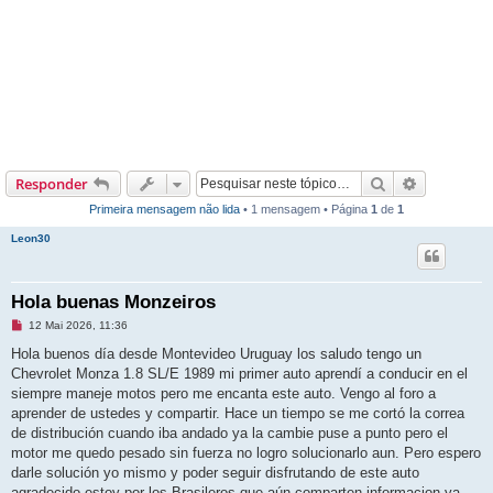
Pesquisar
Pesquisa 
Responder
Primeira mensagem não lida
• 1 mensagem • Página
1
de
1
Leon30
Hola buenas Monzeiros
M
12 Mai 2026, 11:36
e
n
Hola buenos día desde Montevideo Uruguay los saludo tengo un
s
Chevrolet Monza 1.8 SL/E 1989 mi primer auto aprendí a conducir en el
a
g
siempre maneje motos pero me encanta este auto. Vengo al foro a
e
aprender de ustedes y compartir. Hace un tiempo se me cortó la correa
m
n
de distribución cuando iba andado ya la cambie puse a punto pero el
ã
motor me quedo pesado sin fuerza no logro solucionarlo aun. Pero espero
o
l
darle solución yo mismo y poder seguir disfrutando de este auto
i
agradecido estoy por los Brasileros que aún comparten informacion ya