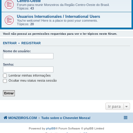
Centro-Oeste
Forum para reunir Monzeiros da Região Centro-Oeste do Brasil.
Tópicos:
43
Usuarios Internationales / International Users
You're welcome! Here is a place to post your comments.
Tópicos:
20
Você não possui as permissões requeridas para ver e ler tópicos neste fórum.
ENTRAR
•
REGISTRAR
Nome de usuário:
Senha:
Lembrar minhas informações
Ocultar meu status nesta sessão
Ir para
MONZEIROS.COM
Tudo sobre o Chevrolet Monza!
Powered by
phpBB
® Forum Software © phpBB Limited