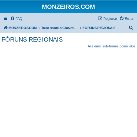
MONZEIROS.COM
FAQ
Registrar
Entrar
P
MONZEIROS.COM
Tudo sobre o Chevrolet Monza!
FÓRUNS REGIONAIS
e
FÓRUNS REGIONAIS
s
Assinalar sub-fóruns como lidos
q
u
i
s
a
r