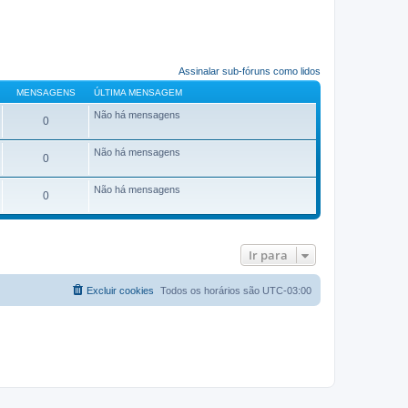
Assinalar sub-fóruns como lidos
MENSAGENS
ÚLTIMA MENSAGEM
Não há mensagens
0
Não há mensagens
0
Não há mensagens
0
Ir para
Excluir cookies
Todos os horários são
UTC-03:00