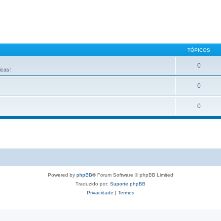
TÓPICOS
0
icas!
0
0
Powered by
phpBB
® Forum Software © phpBB Limited
Traduzido por:
Suporte phpBB
Privacidade
|
Termos