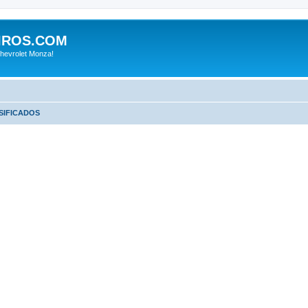
IROS.COM
hevrolet Monza!
SIFICADOS