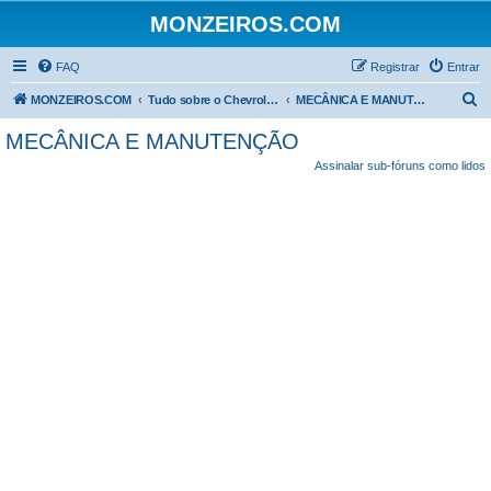
MONZEIROS.COM
FAQ
Registrar
Entrar
P
MONZEIROS.COM
Tudo sobre o Chevrolet Monza!
MECÂNICA E MANUTENÇÃO
e
MECÂNICA E MANUTENÇÃO
s
Assinalar sub-fóruns como lidos
q
u
i
s
a
r