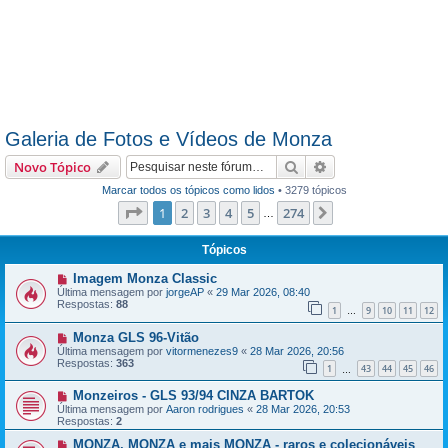
Galeria de Fotos e Vídeos de Monza
Pesquisar
Pesquisa avançada
Novo Tópico
Marcar todos os tópicos como lidos
• 3279 tópicos
Página
1
de
274
1
2
3
4
5
274
Próximo
…
Tópicos
Imagem Monza Classic
Última mensagem por
jorgeAP
«
29 Mar 2026, 08:40
Respostas:
88
1
9
10
11
12
…
Monza GLS 96-Vitão
Última mensagem por
vitormenezes9
«
28 Mar 2026, 20:56
Respostas:
363
1
43
44
45
46
…
Monzeiros - GLS 93/94 CINZA BARTOK
Última mensagem por
Aaron rodrigues
«
28 Mar 2026, 20:53
Respostas:
2
MONZA, MONZA e mais MONZA - raros e colecionáveis