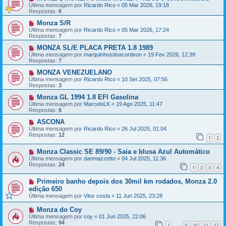
Última mensagem por
Ricardo Rico
«
05 Mar 2026, 19:18
Respostas:
6
Monza S/R
Última mensagem por
Ricardo Rico
«
05 Mar 2026, 17:24
Respostas:
7
MONZA SL/E PLACA PRETA 1.8 1989
Última mensagem por
marquinhosdoacordeon
«
19 Fev 2026, 12:39
Respostas:
7
MONZA VENEZUELANO
Última mensagem por
Ricardo Rico
«
10 Set 2025, 07:56
Respostas:
3
Monza GL 1994 1.8 EFI Gasolina
Última mensagem por
MarceloLK
«
19 Ago 2025, 11:47
Respostas:
6
ASCONA
Última mensagem por
Ricardo Rico
«
26 Jul 2025, 01:04
Respostas:
12
1
2
Monza Classic SE 89/90 - Saia e blusa Azul Automático
Última mensagem por
danmazzetto
«
04 Jul 2025, 11:36
Respostas:
24
1
2
3
4
Primeiro banho depois dos 30mil km rodados, Monza 2.0
edição 650
Última mensagem por
Vitor costa
«
11 Jun 2025, 23:28
Monza do Coy
Última mensagem por
coy
«
01 Jun 2025, 22:06
Respostas:
94
1
9
10
11
12
…