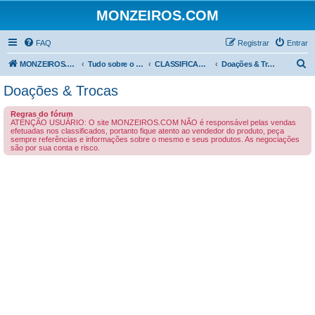
MONZEIROS.COM
FAQ
Registrar
Entrar
P
MONZEIROS.COM
Tudo sobre o Chevrolet Monza!
CLASSIFICADOS
Doações & Trocas
e
Doações & Trocas
s
Regras do fórum
q
ATENÇÃO USUÁRIO: O site MONZEIROS.COM NÃO é responsável pelas vendas
efetuadas nos classificados, portanto fique atento ao vendedor do produto, peça
u
sempre referências e informações sobre o mesmo e seus produtos. As negociações
são por sua conta e risco.
i
s
a
r