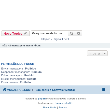
Pesquisar
Pesquisa avançada
Novo Tópico
0 tópico • Página
1
de
1
Não há mensagens neste fórum.
Ir para
PERMISSÕES DO FÓRUM
Enviar mensagens:
Proibido
Responder mensagens:
Proibido
Editar mensagens:
Proibido
Excluir mensagens:
Proibido
Enviar anexos:
Proibido
MONZEIROS.COM
Tudo sobre o Chevrolet Monza!
Powered by
phpBB
® Forum Software © phpBB Limited
Traduzido por:
Suporte phpBB
Privacidade
|
Termos