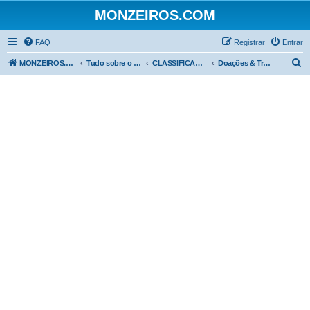
MONZEIROS.COM
FAQ
Registrar
Entrar
P
MONZEIROS.COM
Tudo sobre o Chevrolet Monza!
CLASSIFICADOS
Doações & Trocas
e
s
q
u
i
s
a
r