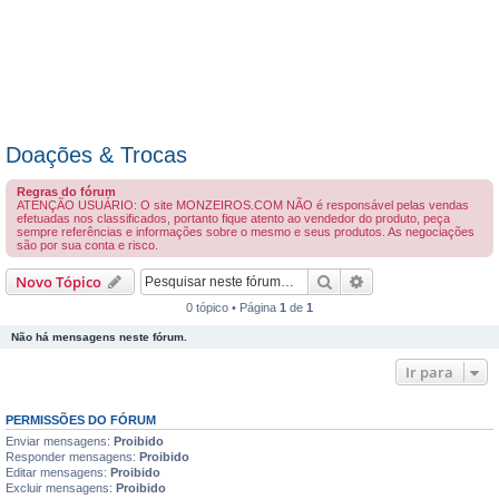
Doações & Trocas
Regras do fórum
ATENÇÃO USUÁRIO: O site MONZEIROS.COM NÃO é responsável pelas vendas
efetuadas nos classificados, portanto fique atento ao vendedor do produto, peça
sempre referências e informações sobre o mesmo e seus produtos. As negociações
são por sua conta e risco.
Pesquisar
Pesquisa avançada
Novo Tópico
0 tópico • Página
1
de
1
Não há mensagens neste fórum.
Ir para
PERMISSÕES DO FÓRUM
Enviar mensagens:
Proibido
Responder mensagens:
Proibido
Editar mensagens:
Proibido
Excluir mensagens:
Proibido