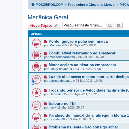
MONZEIROS.COM
Tudo sobre o Chevrolet Monza!
MECÂ
Mecânica Geral
Pesquisa
Pesq
Novo Tópico
TÓPICOS
Ponto ignição e polia sem marca
por
Matheus2k5
»
07 Ago 2026, 00:11
Combustivel retornando ao abastecer
por
monzadocarmona
»
06 Jul 2026, 07:48
Motor acelera ao pisar na embreagem
por
Lecky de Jesus
»
03 Jul 2026, 11:00
Luz de óleo acesa mesmo com carro desliga
por
dfernandosouza
»
25 Mai 2011, 10:06
Trocando Sensor de Velocidade facilmente 
por
Danieldsa15
»
17 Ago 2011, 19:22
Estouro no TBI
por
tyo
»
11 Mar 2026, 20:07
Parafuso do mancal do virabrequim Monza 1
por
Brandão60
»
13 Mar 2026, 09:53
Problema na lenta - Não consigo achar