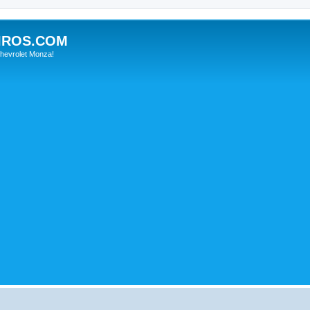
IROS.COM
hevrolet Monza!