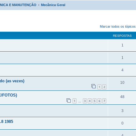
NICA E MANUTENÇÃO
Mecânica Geral
r
uisa avançada
Marcar todos os tópicos
RESPOSTAS
1
1
4
do (as vezes)
10
1
2
(C/FOTOS)
48
1
3
4
5
6
7
…
3
.8 1985
0
4