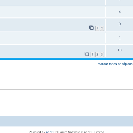
4
9
1
2
1
18
1
2
3
Marcar todos os tópicos
Powered by
phpBB
® Forum Software © phpBB Limited