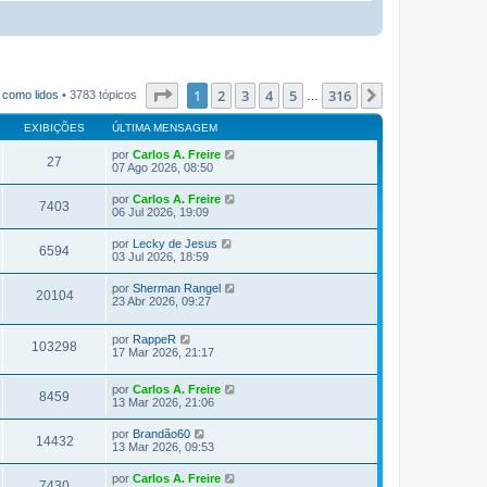
Página
1
de
316
1
2
3
4
5
316
Próximo
 como lidos
• 3783 tópicos
…
EXIBIÇÕES
ÚLTIMA MENSAGEM
por
Carlos A. Freire
27
07 Ago 2026, 08:50
por
Carlos A. Freire
7403
06 Jul 2026, 19:09
por
Lecky de Jesus
6594
03 Jul 2026, 18:59
por
Sherman Rangel
20104
23 Abr 2026, 09:27
por
RappeR
103298
17 Mar 2026, 21:17
por
Carlos A. Freire
8459
13 Mar 2026, 21:06
por
Brandão60
14432
13 Mar 2026, 09:53
por
Carlos A. Freire
7430