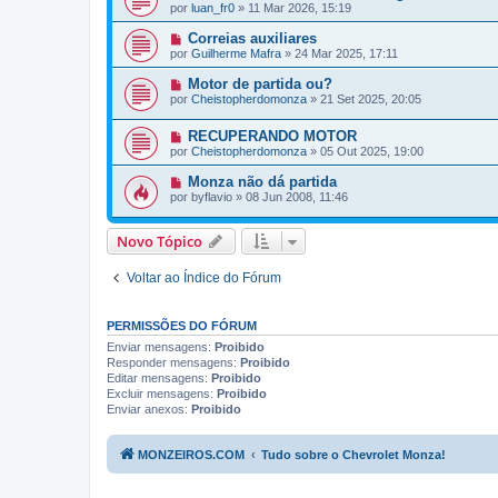
por
luan_fr0
»
11 Mar 2026, 15:19
Correias auxiliares
por
Guilherme Mafra
»
24 Mar 2025, 17:11
Motor de partida ou?
por
Cheistopherdomonza
»
21 Set 2025, 20:05
RECUPERANDO MOTOR
por
Cheistopherdomonza
»
05 Out 2025, 19:00
Monza não dá partida
por
byflavio
»
08 Jun 2008, 11:46
Novo Tópico
Voltar ao Índice do Fórum
PERMISSÕES DO FÓRUM
Enviar mensagens:
Proibido
Responder mensagens:
Proibido
Editar mensagens:
Proibido
Excluir mensagens:
Proibido
Enviar anexos:
Proibido
MONZEIROS.COM
Tudo sobre o Chevrolet Monza!