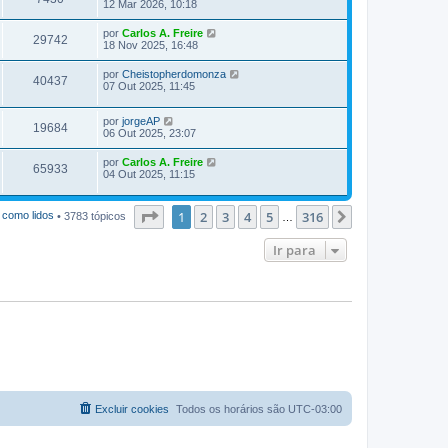
12 Mar 2026, 10:18
por
Carlos A. Freire
29742
18 Nov 2025, 16:48
por
Cheistopherdomonza
40437
07 Out 2025, 11:45
por
jorgeAP
19684
06 Out 2025, 23:07
por
Carlos A. Freire
65933
04 Out 2025, 11:15
Página
1
de
316
1
2
3
4
5
316
Próximo
 como lidos
• 3783 tópicos
…
Ir para
Excluir cookies
Todos os horários são
UTC-03:00