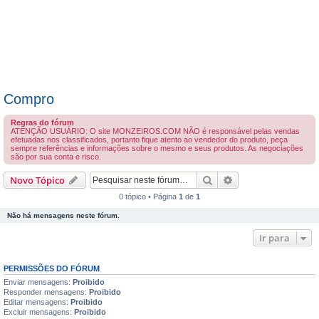
Compro
Regras do fórum
ATENÇÃO USUÁRIO: O site MONZEIROS.COM NÃO é responsável pelas vendas
efetuadas nos classificados, portanto fique atento ao vendedor do produto, peça
sempre referências e informações sobre o mesmo e seus produtos. As negociações
são por sua conta e risco.
Pesquisar
Pesquisa avançada
Novo Tópico
0 tópico • Página
1
de
1
Não há mensagens neste fórum.
Ir para
PERMISSÕES DO FÓRUM
Enviar mensagens:
Proibido
Responder mensagens:
Proibido
Editar mensagens:
Proibido
Excluir mensagens:
Proibido