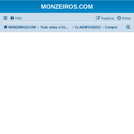
MONZEIROS.COM
FAQ
Registrar
Entrar
P
MONZEIROS.COM
Tudo sobre o Chevrolet Monza!
CLASSIFICADOS
Compro
e
s
q
u
i
s
a
r