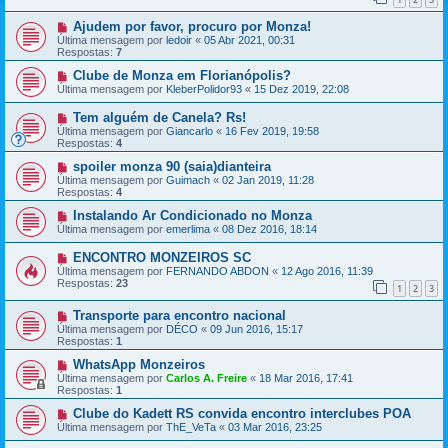
Ajudem por favor, procuro por Monza!
Última mensagem por
ledoir
«
05 Abr 2021, 00:31
Respostas:
7
Clube de Monza em Florianópolis?
Última mensagem por
KleberPolidor93
«
15 Dez 2019, 22:08
Tem alguém de Canela? Rs!
Última mensagem por
Giancarlo
«
16 Fev 2019, 19:58
Respostas:
4
spoiler monza 90 (saia)dianteira
Última mensagem por
Guimach
«
02 Jan 2019, 11:28
Respostas:
4
Instalando Ar Condicionado no Monza
Última mensagem por
emerlima
«
08 Dez 2016, 18:14
ENCONTRO MONZEIROS SC
Última mensagem por
FERNANDO ABDON
«
12 Ago 2016, 11:39
Respostas:
23
1
2
3
Transporte para encontro nacional
Última mensagem por
DÉCO
«
09 Jun 2016, 15:17
Respostas:
1
WhatsApp Monzeiros
Última mensagem por
Carlos A. Freire
«
18 Mar 2016, 17:41
Respostas:
1
Clube do Kadett RS convida encontro interclubes POA
Última mensagem por
ThE_VeTa
«
03 Mar 2016, 23:25