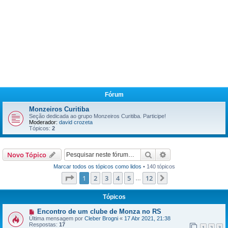
Fórum
Monzeiros Curitiba
Seção dedicada ao grupo Monzeiros Curitiba. Participe!
Moderador:
david crozeta
Tópicos:
2
Pesquisar
Pesquisa avançada
Novo Tópico
Marcar todos os tópicos como lidos
• 140 tópicos
Página
1
de
12
1
2
3
4
5
12
Próximo
…
Tópicos
Encontro de um clube de Monza no RS
Última mensagem por
Cleber Brogni
«
17 Abr 2021, 21:38
Respostas:
17
1
2
3