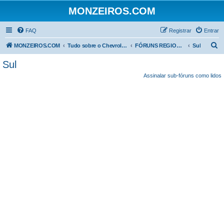
MONZEIROS.COM
FAQ
Registrar
Entrar
P
MONZEIROS.COM
Tudo sobre o Chevrolet Monza!
FÓRUNS REGIONAIS
Sul
e
Sul
s
Assinalar sub-fóruns como lidos
q
u
i
s
a
r