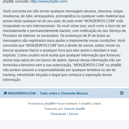
phpBB, consulte:
https://www.phpbb.com/
.
Você concorda em não enviar qualquer mensagem abusiva, obscena, vulgar,
insultuosa, de ódio, ameaçadora, pornográfica ou qualquer outro material que
possa violar qualquer lei do seu país, do país onde “MONZEIROS.COM” está
hospedado ou leis internacionais. Se você violar isso, você corre o risco de ser
imediatamente e permanentemente banido, com notificação do seu Serviço de
Provedor de Internet, se necessário. Os endereços de IP de todas as
mensagens são registrados para ajudar a implementar essas condições. Você
concorda que “MONZEIROS.COM” tem o direito de excluir, editar, mover ou
trancar qualquer tópico a qualquer hora que eles assim o decidam e seja
implícito. Como usuário você aceita que qualquer informação que forneceu
acima seja salva em um banco de dados. Apesar dessa informação não ser
fornecida a terceiros sem a sua autorização, “MONZEIROS.COM” ou phpBB
não podem assumir a responsabilidade por qualquer tentativa ou ato de
hacking, intromissão forçada e ilegal que conduza a exposição dessa
informação.
MONZEIROS.COM
Tudo sobre o Chevrolet Monza!
Powered by
phpBB
® Forum Software © phpBB Limited
Traduzido por:
Suporte phpBB
Privacidade
|
Termos