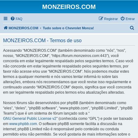
MONZEIROS.COM
FAQ
Registrar
Entrar
P
MONZEIROS.COM
Tudo sobre o Chevrolet Monza!
e
MONZEIROS.COM - Termos de uso
s
q
Acessando “MONZEIROS.COM” (também denominado como “nós”, “nos”,
nosso, “MONZEIROS.COM”, “https://forum.monzeiros.com:443”), você
u
concorda em estar legalmente respaldado pelos seguintes termos. Caso você
i
não concorde em estar legalmente respaldado pelos seguintes termos, por
favor não acesse e/ou use “MONZEIROS.COM”. Nós podemos mudar estes
s
termos a qualquer momento e nós vamos tentar informá-lo sobre tais
a
alterações, embora nós recomendamos que você revise isso regularmente e
continuado usando “MONZEIROS.COM” depois, significa que você concorda
r
em ser legalmente respaldado pelos termos e/ou atualizações alteradas.
Nossos fóruns são desenvolvidos por phpBB (também denominado como
“eles”, “deles”, “phpBB software”, “www.phpbb.com”, “phpBB Limited”, “phpBB
Teams”) que é um sistema de fórum lançado sob a “
GNU General Public License v2
” (conhecida como “GPL”) e pode ser baixado
em
www.phpbb.com
. O software phpBB somente facilita a discussão na
internet; phpBB Limited não é responsável pelo conteúdo ou conduta
permitido e/ou não permitido. Se você gostaria de mais informações sobre o