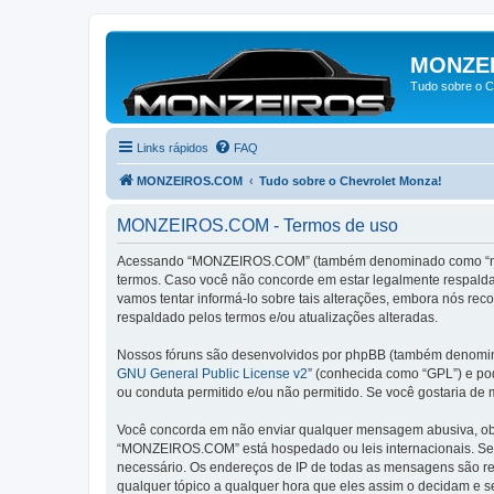
MONZE
Tudo sobre o C
Links rápidos
FAQ
MONZEIROS.COM
Tudo sobre o Chevrolet Monza!
MONZEIROS.COM - Termos de uso
Acessando “MONZEIROS.COM” (também denominado como “nós”, 
termos. Caso você não concorde em estar legalmente respal
vamos tentar informá-lo sobre tais alterações, embora nós 
respaldado pelos termos e/ou atualizações alteradas.
Nossos fóruns são desenvolvidos por phpBB (também denominad
GNU General Public License v2
” (conhecida como “GPL”) e p
ou conduta permitido e/ou não permitido. Se você gostaria de
Você concorda em não enviar qualquer mensagem abusiva, obsce
“MONZEIROS.COM” está hospedado ou leis internacionais. Se vo
necessário. Os endereços de IP de todas as mensagens são re
qualquer tópico a qualquer hora que eles assim o decidam e 