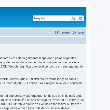
Pesquisar
Pesquisa avançad
Registrar
Entrar
corda em estar legalmente respaldado pelos seguintes
Nós podemos mudar estes termos a qualquer momento e nós
.COM” depois, significa que você concorda em ser legalmente
phpBB Teams”) que é um sistema de fórum lançado sob a “
ão na internet; phpBB Limited não é responsável pelo conteúdo
rial que possa violar qualquer lei do seu país, do país onde
o, com notificação do seu Serviço de Provedor de Internet, se
OS.COM” tem o direito de excluir, editar, mover ou trancar
cima seja salva em um banco de dados. Apesar dessa