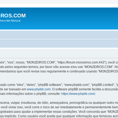
IROS.COM
hevrolet Monza!
“nos”, nosso, “MONZEIROS.COM”, “https://forum.monzeiros.com:443”), você con
dado pelos seguintes termos, por favor não acesse e/ou use “MONZEIROS.COM”. 
recomendamos que você revise isso regularmente e continuado usando “MONZEIROS
o como “eles”, “deles”, “phpBB software”, “www.phpbb.com”, “phpBB Limited”, “
ode ser baixado em
www.phpbb.com
. O software phpBB somente facilita a discuss
 mais informações sobre o phpBB, consulte:
https://www.phpbb.com/
.
na, vulgar, insultuosa, de ódio, ameaçadora, pornográfica ou qualquer outro mate
cê violar isso, você corre o risco de ser imediatamente e permanentemente banid
gistrados para ajudar a implementar essas condições. Você concorda que “MONZEIR
seja implícito. Como usuário você aceita que qualquer informação que forneceu a