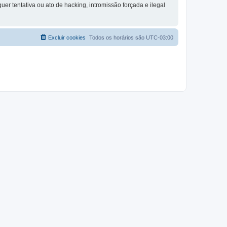
 tentativa ou ato de hacking, intromissão forçada e ilegal
Excluir cookies
Todos os horários são
UTC-03:00