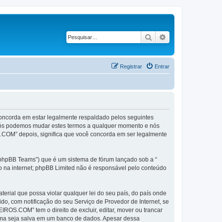
Pesquisar
Pesquisa avançad
Registrar
Entrar
corda em estar legalmente respaldado pelos seguintes
Nós podemos mudar estes termos a qualquer momento e nós
.COM” depois, significa que você concorda em ser legalmente
phpBB Teams”) que é um sistema de fórum lançado sob a “
ão na internet; phpBB Limited não é responsável pelo conteúdo
rial que possa violar qualquer lei do seu país, do país onde
o, com notificação do seu Serviço de Provedor de Internet, se
OS.COM” tem o direito de excluir, editar, mover ou trancar
cima seja salva em um banco de dados. Apesar dessa