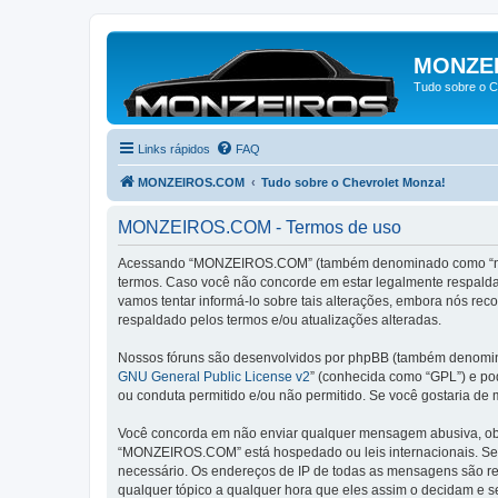
MONZE
Tudo sobre o C
Links rápidos
FAQ
MONZEIROS.COM
Tudo sobre o Chevrolet Monza!
MONZEIROS.COM - Termos de uso
Acessando “MONZEIROS.COM” (também denominado como “nós”, 
termos. Caso você não concorde em estar legalmente respal
vamos tentar informá-lo sobre tais alterações, embora nós 
respaldado pelos termos e/ou atualizações alteradas.
Nossos fóruns são desenvolvidos por phpBB (também denominad
GNU General Public License v2
” (conhecida como “GPL”) e p
ou conduta permitido e/ou não permitido. Se você gostaria de
Você concorda em não enviar qualquer mensagem abusiva, obsce
“MONZEIROS.COM” está hospedado ou leis internacionais. Se vo
necessário. Os endereços de IP de todas as mensagens são re
qualquer tópico a qualquer hora que eles assim o decidam e 