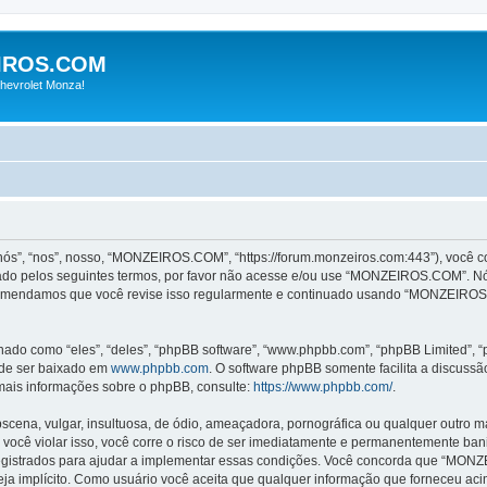
IROS.COM
hevrolet Monza!
“nos”, nosso, “MONZEIROS.COM”, “https://forum.monzeiros.com:443”), você con
dado pelos seguintes termos, por favor não acesse e/ou use “MONZEIROS.COM”. 
recomendamos que você revise isso regularmente e continuado usando “MONZEIROS
o como “eles”, “deles”, “phpBB software”, “www.phpbb.com”, “phpBB Limited”, “
ode ser baixado em
www.phpbb.com
. O software phpBB somente facilita a discuss
 mais informações sobre o phpBB, consulte:
https://www.phpbb.com/
.
na, vulgar, insultuosa, de ódio, ameaçadora, pornográfica ou qualquer outro mate
cê violar isso, você corre o risco de ser imediatamente e permanentemente banid
gistrados para ajudar a implementar essas condições. Você concorda que “MONZEIR
seja implícito. Como usuário você aceita que qualquer informação que forneceu a