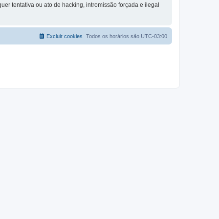
 tentativa ou ato de hacking, intromissão forçada e ilegal
Excluir cookies
Todos os horários são
UTC-03:00