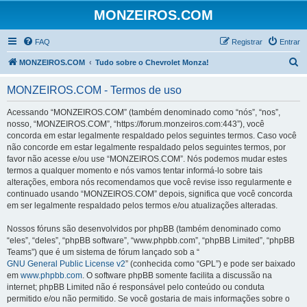
MONZEIROS.COM
FAQ
Registrar
Entrar
P
MONZEIROS.COM
Tudo sobre o Chevrolet Monza!
e
MONZEIROS.COM - Termos de uso
s
q
Acessando “MONZEIROS.COM” (também denominado como “nós”, “nos”,
nosso, “MONZEIROS.COM”, “https://forum.monzeiros.com:443”), você
u
concorda em estar legalmente respaldado pelos seguintes termos. Caso você
i
não concorde em estar legalmente respaldado pelos seguintes termos, por
favor não acesse e/ou use “MONZEIROS.COM”. Nós podemos mudar estes
s
termos a qualquer momento e nós vamos tentar informá-lo sobre tais
a
alterações, embora nós recomendamos que você revise isso regularmente e
continuado usando “MONZEIROS.COM” depois, significa que você concorda
r
em ser legalmente respaldado pelos termos e/ou atualizações alteradas.
Nossos fóruns são desenvolvidos por phpBB (também denominado como
“eles”, “deles”, “phpBB software”, “www.phpbb.com”, “phpBB Limited”, “phpBB
Teams”) que é um sistema de fórum lançado sob a “
GNU General Public License v2
” (conhecida como “GPL”) e pode ser baixado
em
www.phpbb.com
. O software phpBB somente facilita a discussão na
internet; phpBB Limited não é responsável pelo conteúdo ou conduta
permitido e/ou não permitido. Se você gostaria de mais informações sobre o