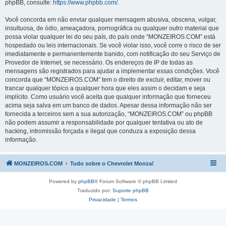
phpBB, consulte:
https://www.phpbb.com/
.
Você concorda em não enviar qualquer mensagem abusiva, obscena, vulgar,
insultuosa, de ódio, ameaçadora, pornográfica ou qualquer outro material que
possa violar qualquer lei do seu país, do país onde “MONZEIROS.COM” está
hospedado ou leis internacionais. Se você violar isso, você corre o risco de ser
imediatamente e permanentemente banido, com notificação do seu Serviço de
Provedor de Internet, se necessário. Os endereços de IP de todas as
mensagens são registrados para ajudar a implementar essas condições. Você
concorda que “MONZEIROS.COM” tem o direito de excluir, editar, mover ou
trancar qualquer tópico a qualquer hora que eles assim o decidam e seja
implícito. Como usuário você aceita que qualquer informação que forneceu
acima seja salva em um banco de dados. Apesar dessa informação não ser
fornecida a terceiros sem a sua autorização, “MONZEIROS.COM” ou phpBB
não podem assumir a responsabilidade por qualquer tentativa ou ato de
hacking, intromissão forçada e ilegal que conduza a exposição dessa
informação.
MONZEIROS.COM
Tudo sobre o Chevrolet Monza!
Powered by
phpBB
® Forum Software © phpBB Limited
Traduzido por:
Suporte phpBB
Privacidade
|
Termos