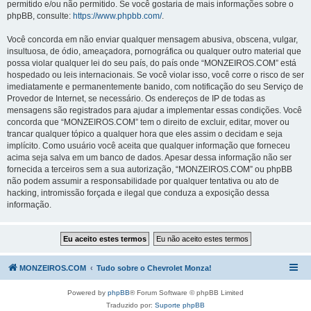
permitido e/ou não permitido. Se você gostaria de mais informações sobre o
phpBB, consulte:
https://www.phpbb.com/
.
Você concorda em não enviar qualquer mensagem abusiva, obscena, vulgar,
insultuosa, de ódio, ameaçadora, pornográfica ou qualquer outro material que
possa violar qualquer lei do seu país, do país onde “MONZEIROS.COM” está
hospedado ou leis internacionais. Se você violar isso, você corre o risco de ser
imediatamente e permanentemente banido, com notificação do seu Serviço de
Provedor de Internet, se necessário. Os endereços de IP de todas as
mensagens são registrados para ajudar a implementar essas condições. Você
concorda que “MONZEIROS.COM” tem o direito de excluir, editar, mover ou
trancar qualquer tópico a qualquer hora que eles assim o decidam e seja
implícito. Como usuário você aceita que qualquer informação que forneceu
acima seja salva em um banco de dados. Apesar dessa informação não ser
fornecida a terceiros sem a sua autorização, “MONZEIROS.COM” ou phpBB
não podem assumir a responsabilidade por qualquer tentativa ou ato de
hacking, intromissão forçada e ilegal que conduza a exposição dessa
informação.
MONZEIROS.COM
Tudo sobre o Chevrolet Monza!
Powered by
phpBB
® Forum Software © phpBB Limited
Traduzido por:
Suporte phpBB