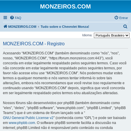
MONZEIROS.COM
FAQ
Entrar
P
MONZEIROS.COM
Tudo sobre o Chevrolet Monza!
e
Idioma:
s
MONZEIROS.COM - Registro
q
Acessando “MONZEIROS.COM” (também denominado como “nós”, “nos”,
u
nosso, “MONZEIROS.COM”, “https://forum.monzeiros.com:443”), você
i
concorda em estar legalmente respaldado pelos seguintes termos. Caso você
não concorde em estar legalmente respaldado pelos seguintes termos, por
s
favor não acesse e/ou use “MONZEIROS.COM”. Nós podemos mudar estes
a
termos a qualquer momento e nós vamos tentar informá-lo sobre tais
r
alterações, embora nós recomendamos que você revise isso regularmente e
continuado usando “MONZEIROS.COM” depois, significa que você concorda
em ser legalmente respaldado pelos termos e/ou atualizações alteradas.
Nossos fóruns são desenvolvidos por phpBB (também denominado como
“eles”, “deles”, “phpBB software”, “www.phpbb.com”, “phpBB Limited”, “phpBB
Teams”) que é um sistema de fórum lançado sob a “
GNU General Public License v2
” (conhecida como “GPL”) e pode ser baixado
em
www.phpbb.com
. O software phpBB somente facilita a discussão na
internet; phpBB Limited não é responsável pelo conteúdo ou conduta