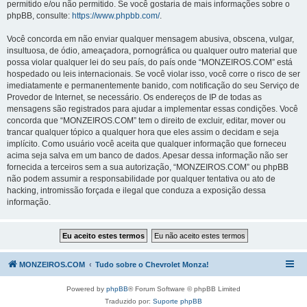
permitido e/ou não permitido. Se você gostaria de mais informações sobre o
phpBB, consulte:
https://www.phpbb.com/
.
Você concorda em não enviar qualquer mensagem abusiva, obscena, vulgar,
insultuosa, de ódio, ameaçadora, pornográfica ou qualquer outro material que
possa violar qualquer lei do seu país, do país onde “MONZEIROS.COM” está
hospedado ou leis internacionais. Se você violar isso, você corre o risco de ser
imediatamente e permanentemente banido, com notificação do seu Serviço de
Provedor de Internet, se necessário. Os endereços de IP de todas as
mensagens são registrados para ajudar a implementar essas condições. Você
concorda que “MONZEIROS.COM” tem o direito de excluir, editar, mover ou
trancar qualquer tópico a qualquer hora que eles assim o decidam e seja
implícito. Como usuário você aceita que qualquer informação que forneceu
acima seja salva em um banco de dados. Apesar dessa informação não ser
fornecida a terceiros sem a sua autorização, “MONZEIROS.COM” ou phpBB
não podem assumir a responsabilidade por qualquer tentativa ou ato de
hacking, intromissão forçada e ilegal que conduza a exposição dessa
informação.
MONZEIROS.COM
Tudo sobre o Chevrolet Monza!
Powered by
phpBB
® Forum Software © phpBB Limited
Traduzido por:
Suporte phpBB