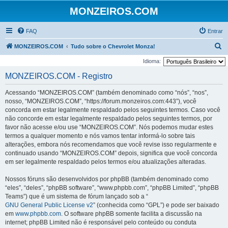
MONZEIROS.COM
FAQ
Entrar
P
MONZEIROS.COM
Tudo sobre o Chevrolet Monza!
e
Idioma:
s
MONZEIROS.COM - Registro
q
Acessando “MONZEIROS.COM” (também denominado como “nós”, “nos”,
u
nosso, “MONZEIROS.COM”, “https://forum.monzeiros.com:443”), você
i
concorda em estar legalmente respaldado pelos seguintes termos. Caso você
não concorde em estar legalmente respaldado pelos seguintes termos, por
s
favor não acesse e/ou use “MONZEIROS.COM”. Nós podemos mudar estes
a
termos a qualquer momento e nós vamos tentar informá-lo sobre tais
r
alterações, embora nós recomendamos que você revise isso regularmente e
continuado usando “MONZEIROS.COM” depois, significa que você concorda
em ser legalmente respaldado pelos termos e/ou atualizações alteradas.
Nossos fóruns são desenvolvidos por phpBB (também denominado como
“eles”, “deles”, “phpBB software”, “www.phpbb.com”, “phpBB Limited”, “phpBB
Teams”) que é um sistema de fórum lançado sob a “
GNU General Public License v2
” (conhecida como “GPL”) e pode ser baixado
em
www.phpbb.com
. O software phpBB somente facilita a discussão na
internet; phpBB Limited não é responsável pelo conteúdo ou conduta