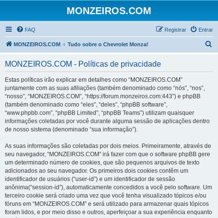
MONZEIROS.COM
FAQ
Registrar
Entrar
P
MONZEIROS.COM
Tudo sobre o Chevrolet Monza!
e
MONZEIROS.COM - Políticas de privacidade
s
q
Estas políticas irão explicar em detalhes como “MONZEIROS.COM”
juntamente com as suas afiliações (também denominado como “nós”, “nos”,
u
“nosso”, “MONZEIROS.COM”, “https://forum.monzeiros.com:443”) e phpBB
i
(também denominado como “eles”, “deles”, “phpBB software”,
“www.phpbb.com”, “phpBB Limited”, “phpBB Teams”) utilizam quaisquer
s
informações coletadas por você durante alguma sessão de aplicações dentro
a
de nosso sistema (denominado “sua informação”).
r
As suas informações são coletadas por dois meios. Primeiramente, através de
seu navegador, “MONZEIROS.COM” irá fazer com que o software phpBB gere
um determinado número de cookies, que são pequenos arquivos de texto
adicionados ao seu navegador. Os primeiros dois cookies contêm um
identificador de usuários (“user-id”) e um identificador de sessão
anônima(“session-id”), automaticamente concedidos a você pelo software. Um
terceiro cookie será criado uma vez que você tenha visualizado tópicos e/ou
fóruns em “MONZEIROS.COM” e será utilizado para armazenar quais tópicos
foram lidos, e por meio disso e outros, aperfeiçoar a sua experiência enquanto