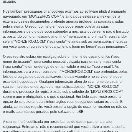
usuário.
Nós também precisamos criar cookies externos ao software phpBB enquanto
navegando em “MONZEIROS.COM”, e ainda que estes sejam externos, a
extensão destes documentos pretende apenas proteger as páginas criadas
pelo sistema. O segundo meio em que poderemos coletar as suas
informações é pelo o quê você submeter à nós. Este pode ser, e não é limitado
a: postando como um usuário anônimo(“mensagens anônimas”), registrando-
se em “MONZEIROS.COM” (“sua conta”) e ainda sob as mensagens enviadas
por você após o registro e enquanto feito o login no fórum(“suas mensagens”).
O seu registro estará em exibição sobre um nome de usuário único (“seu
nome de usuário”), uma senha pessoal utilizada para entrar em sua conta
(“sua senha”) e um endereço de e-mail válido e restrito (“seu e-mail”). As
informações para o seu registro em “MONZEIROS.COM” são protegidas pelas
leis de proteção de dados aplicáveis no país vigente e no servidor em que
estamos hospedados. Qualquer informação além de seu nome de usuário,
sua senha e seu endereço de e-mail solicitados por “MONZEIROS.COM”
durante o processo de registro estão sob o critédio de “MONZEIROS.COM”
sobre o que é obrigatório e o que é opcional. Em todo caso, você possui a
opção de selecionar quais informações você deseja que sejam exibidas. E
ainda, com o seu registro você possui a opção de escolher receber ou não os
e-mails automáticos gerados pelo software phpBB.
A sua senha é codificada em nosso banco de dados para uma maior
segurança. Entretanto, não é recomendável que você utilize a mesma senha
para diferentes websites. A sua senha é solicitada para o acesso de seu