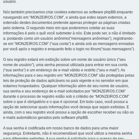
usuário.
Nós também precisamos criar cookies externos ao software phpBB enquanto
navegando em “MONZEIROS.COM”, e ainda que estes sejam externos, a
extensão destes documentos pretende apenas proteger as páginas criadas
pelo sistema. O segundo meio em que poderemos coletar as suas
informações é pelo o quê você submeter à nós. Este pode ser, e não é limitado
a: postando como um usuário anônimo(“mensagens anônimas”), registrando-
se em “MONZEIROS.COM” (“sua conta”) e ainda sob as mensagens enviadas
por você após o registro e enquanto feito o login no fórum(“suas mensagens”).
O seu registro estará em exibição sobre um nome de usuário único (“seu
nome de usuário”), uma senha pessoal utilizada para entrar em sua conta
(“sua senha”) e um endereço de e-mail válido e restrito (“seu e-mail”). As
informações para o seu registro em “MONZEIROS.COM” são protegidas pelas
leis de proteção de dados aplicáveis no país vigente e no servidor em que
estamos hospedados. Qualquer informação além de seu nome de usuário,
sua senha e seu endereço de e-mail solicitados por “MONZEIROS.COM”
durante o processo de registro estão sob o critédio de “MONZEIROS.COM”
sobre o que é obrigatório e o que é opcional. Em todo caso, você possui a
opção de selecionar quais informações você deseja que sejam exibidas. E
ainda, com o seu registro você possui a opção de escolher receber ou não os
e-mails automáticos gerados pelo software phpBB.
A sua senha é codificada em nosso banco de dados para uma maior
segurança. Entretanto, não é recomendável que você utilize a mesma senha
para diferentes websites. A sua senha é solicitada para o acesso de seu