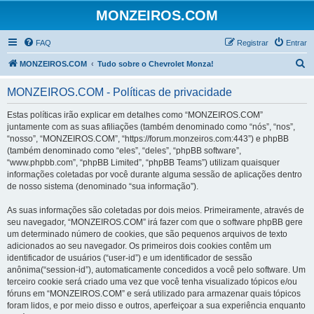
MONZEIROS.COM
FAQ
Registrar
Entrar
P
MONZEIROS.COM
Tudo sobre o Chevrolet Monza!
e
MONZEIROS.COM - Políticas de privacidade
s
q
Estas políticas irão explicar em detalhes como “MONZEIROS.COM”
juntamente com as suas afiliações (também denominado como “nós”, “nos”,
u
“nosso”, “MONZEIROS.COM”, “https://forum.monzeiros.com:443”) e phpBB
i
(também denominado como “eles”, “deles”, “phpBB software”,
“www.phpbb.com”, “phpBB Limited”, “phpBB Teams”) utilizam quaisquer
s
informações coletadas por você durante alguma sessão de aplicações dentro
a
de nosso sistema (denominado “sua informação”).
r
As suas informações são coletadas por dois meios. Primeiramente, através de
seu navegador, “MONZEIROS.COM” irá fazer com que o software phpBB gere
um determinado número de cookies, que são pequenos arquivos de texto
adicionados ao seu navegador. Os primeiros dois cookies contêm um
identificador de usuários (“user-id”) e um identificador de sessão
anônima(“session-id”), automaticamente concedidos a você pelo software. Um
terceiro cookie será criado uma vez que você tenha visualizado tópicos e/ou
fóruns em “MONZEIROS.COM” e será utilizado para armazenar quais tópicos
foram lidos, e por meio disso e outros, aperfeiçoar a sua experiência enquanto