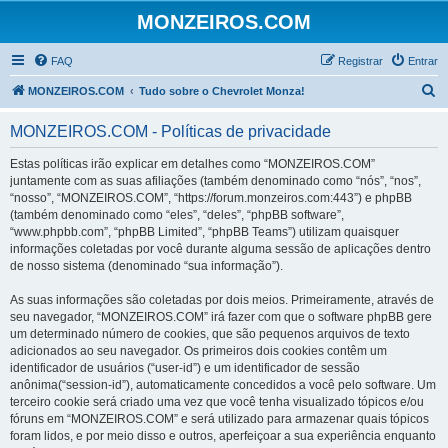
MONZEIROS.COM
FAQ
Registrar
Entrar
P
MONZEIROS.COM
Tudo sobre o Chevrolet Monza!
e
MONZEIROS.COM - Políticas de privacidade
s
q
Estas políticas irão explicar em detalhes como “MONZEIROS.COM”
juntamente com as suas afiliações (também denominado como “nós”, “nos”,
u
“nosso”, “MONZEIROS.COM”, “https://forum.monzeiros.com:443”) e phpBB
i
(também denominado como “eles”, “deles”, “phpBB software”,
“www.phpbb.com”, “phpBB Limited”, “phpBB Teams”) utilizam quaisquer
s
informações coletadas por você durante alguma sessão de aplicações dentro
a
de nosso sistema (denominado “sua informação”).
r
As suas informações são coletadas por dois meios. Primeiramente, através de
seu navegador, “MONZEIROS.COM” irá fazer com que o software phpBB gere
um determinado número de cookies, que são pequenos arquivos de texto
adicionados ao seu navegador. Os primeiros dois cookies contêm um
identificador de usuários (“user-id”) e um identificador de sessão
anônima(“session-id”), automaticamente concedidos a você pelo software. Um
terceiro cookie será criado uma vez que você tenha visualizado tópicos e/ou
fóruns em “MONZEIROS.COM” e será utilizado para armazenar quais tópicos
foram lidos, e por meio disso e outros, aperfeiçoar a sua experiência enquanto