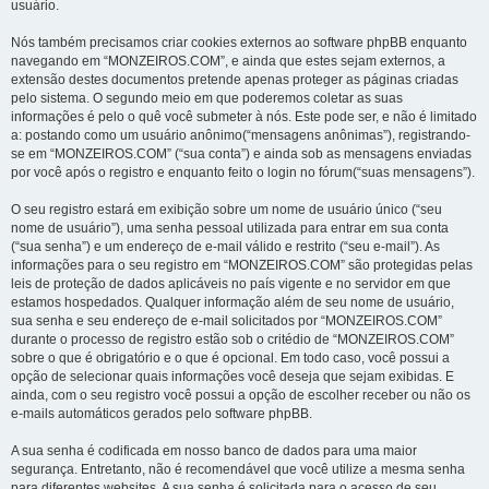
usuário.
Nós também precisamos criar cookies externos ao software phpBB enquanto
navegando em “MONZEIROS.COM”, e ainda que estes sejam externos, a
extensão destes documentos pretende apenas proteger as páginas criadas
pelo sistema. O segundo meio em que poderemos coletar as suas
informações é pelo o quê você submeter à nós. Este pode ser, e não é limitado
a: postando como um usuário anônimo(“mensagens anônimas”), registrando-
se em “MONZEIROS.COM” (“sua conta”) e ainda sob as mensagens enviadas
por você após o registro e enquanto feito o login no fórum(“suas mensagens”).
O seu registro estará em exibição sobre um nome de usuário único (“seu
nome de usuário”), uma senha pessoal utilizada para entrar em sua conta
(“sua senha”) e um endereço de e-mail válido e restrito (“seu e-mail”). As
informações para o seu registro em “MONZEIROS.COM” são protegidas pelas
leis de proteção de dados aplicáveis no país vigente e no servidor em que
estamos hospedados. Qualquer informação além de seu nome de usuário,
sua senha e seu endereço de e-mail solicitados por “MONZEIROS.COM”
durante o processo de registro estão sob o critédio de “MONZEIROS.COM”
sobre o que é obrigatório e o que é opcional. Em todo caso, você possui a
opção de selecionar quais informações você deseja que sejam exibidas. E
ainda, com o seu registro você possui a opção de escolher receber ou não os
e-mails automáticos gerados pelo software phpBB.
A sua senha é codificada em nosso banco de dados para uma maior
segurança. Entretanto, não é recomendável que você utilize a mesma senha
para diferentes websites. A sua senha é solicitada para o acesso de seu