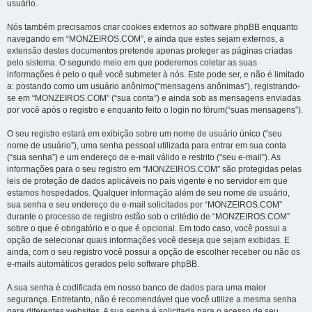
usuário.
Nós também precisamos criar cookies externos ao software phpBB enquanto
navegando em “MONZEIROS.COM”, e ainda que estes sejam externos, a
extensão destes documentos pretende apenas proteger as páginas criadas
pelo sistema. O segundo meio em que poderemos coletar as suas
informações é pelo o quê você submeter à nós. Este pode ser, e não é limitado
a: postando como um usuário anônimo(“mensagens anônimas”), registrando-
se em “MONZEIROS.COM” (“sua conta”) e ainda sob as mensagens enviadas
por você após o registro e enquanto feito o login no fórum(“suas mensagens”).
O seu registro estará em exibição sobre um nome de usuário único (“seu
nome de usuário”), uma senha pessoal utilizada para entrar em sua conta
(“sua senha”) e um endereço de e-mail válido e restrito (“seu e-mail”). As
informações para o seu registro em “MONZEIROS.COM” são protegidas pelas
leis de proteção de dados aplicáveis no país vigente e no servidor em que
estamos hospedados. Qualquer informação além de seu nome de usuário,
sua senha e seu endereço de e-mail solicitados por “MONZEIROS.COM”
durante o processo de registro estão sob o critédio de “MONZEIROS.COM”
sobre o que é obrigatório e o que é opcional. Em todo caso, você possui a
opção de selecionar quais informações você deseja que sejam exibidas. E
ainda, com o seu registro você possui a opção de escolher receber ou não os
e-mails automáticos gerados pelo software phpBB.
A sua senha é codificada em nosso banco de dados para uma maior
segurança. Entretanto, não é recomendável que você utilize a mesma senha
para diferentes websites. A sua senha é solicitada para o acesso de seu