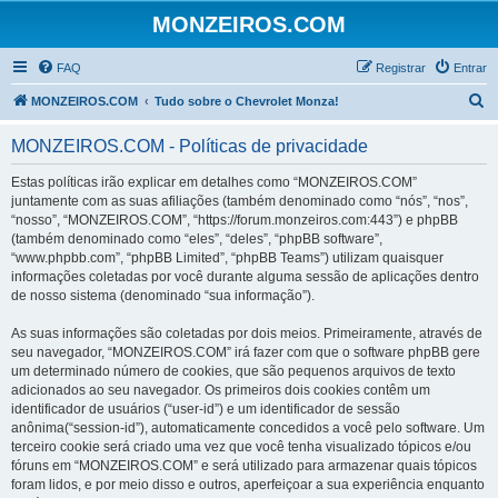
MONZEIROS.COM
FAQ
Registrar
Entrar
P
MONZEIROS.COM
Tudo sobre o Chevrolet Monza!
e
MONZEIROS.COM - Políticas de privacidade
s
q
Estas políticas irão explicar em detalhes como “MONZEIROS.COM”
juntamente com as suas afiliações (também denominado como “nós”, “nos”,
u
“nosso”, “MONZEIROS.COM”, “https://forum.monzeiros.com:443”) e phpBB
i
(também denominado como “eles”, “deles”, “phpBB software”,
“www.phpbb.com”, “phpBB Limited”, “phpBB Teams”) utilizam quaisquer
s
informações coletadas por você durante alguma sessão de aplicações dentro
a
de nosso sistema (denominado “sua informação”).
r
As suas informações são coletadas por dois meios. Primeiramente, através de
seu navegador, “MONZEIROS.COM” irá fazer com que o software phpBB gere
um determinado número de cookies, que são pequenos arquivos de texto
adicionados ao seu navegador. Os primeiros dois cookies contêm um
identificador de usuários (“user-id”) e um identificador de sessão
anônima(“session-id”), automaticamente concedidos a você pelo software. Um
terceiro cookie será criado uma vez que você tenha visualizado tópicos e/ou
fóruns em “MONZEIROS.COM” e será utilizado para armazenar quais tópicos
foram lidos, e por meio disso e outros, aperfeiçoar a sua experiência enquanto