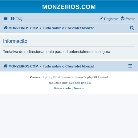
MONZEIROS.COM
FAQ
Registrar
Entrar
P
MONZEIROS.COM
Tudo sobre o Chevrolet Monza!
e
Informação
s
q
Tentativa de redirecionamento para url potencialmente insegura.
u
i
MONZEIROS.COM
Tudo sobre o Chevrolet Monza!
s
Powered by
phpBB
® Forum Software © phpBB Limited
a
Traduzido por:
Suporte phpBB
r
Privacidade
|
Termos