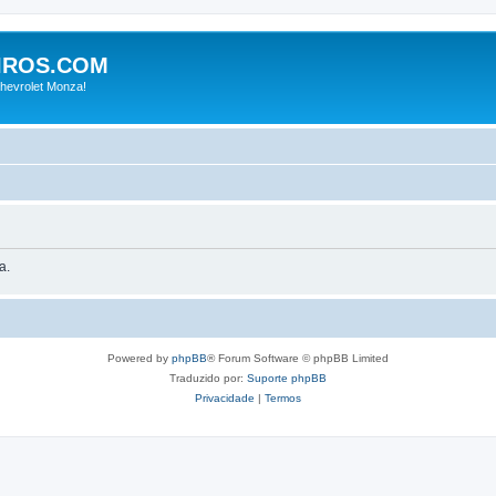
IROS.COM
hevrolet Monza!
a.
Powered by
phpBB
® Forum Software © phpBB Limited
Traduzido por:
Suporte phpBB
Privacidade
|
Termos