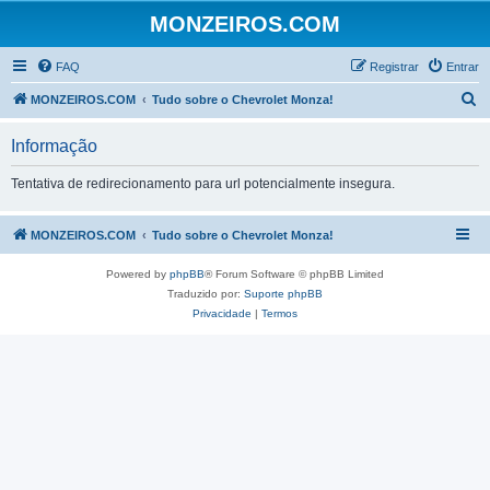
MONZEIROS.COM
FAQ
Registrar
Entrar
P
MONZEIROS.COM
Tudo sobre o Chevrolet Monza!
e
Informação
s
q
Tentativa de redirecionamento para url potencialmente insegura.
u
i
MONZEIROS.COM
Tudo sobre o Chevrolet Monza!
s
Powered by
phpBB
® Forum Software © phpBB Limited
a
Traduzido por:
Suporte phpBB
r
Privacidade
|
Termos