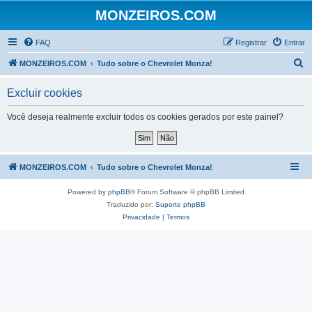
MONZEIROS.COM
FAQ
Registrar
Entrar
P
MONZEIROS.COM
Tudo sobre o Chevrolet Monza!
e
Excluir cookies
s
q
Você deseja realmente excluir todos os cookies gerados por este painel?
u
i
s
MONZEIROS.COM
Tudo sobre o Chevrolet Monza!
a
Powered by
phpBB
® Forum Software © phpBB Limited
r
Traduzido por:
Suporte phpBB
Privacidade
|
Termos