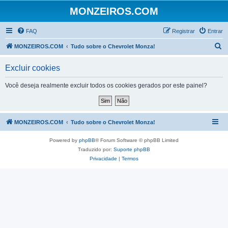
MONZEIROS.COM
FAQ
Registrar
Entrar
P
MONZEIROS.COM
Tudo sobre o Chevrolet Monza!
e
Excluir cookies
s
q
Você deseja realmente excluir todos os cookies gerados por este painel?
u
i
s
MONZEIROS.COM
Tudo sobre o Chevrolet Monza!
a
Powered by
phpBB
® Forum Software © phpBB Limited
r
Traduzido por:
Suporte phpBB
Privacidade
|
Termos