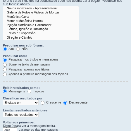
fóruns serão incluídos na pesquisa se você não desmarcar a opção “Pesquisar nos
sub fóruns“ abaixo.
Pesquisar nos sub fóruns:
Sim
Não
Pesquisar com:
Pesquisar nos títulos e mensagens
Somente texto da mensagem
Pesquisar apenas nos títulos
Apenas a primeira mensagem dos tópicos
Exibir resultados como:
Mensagens
Tópicos
Classificar resultados por:
Crescente
Decrescente
Limitar resultados anteriores:
Voltar aos primeiros:
Digite 0 para ver a mensagem inteira.
caracteres das mensagens