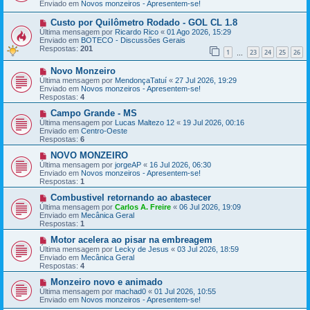
Enviado em
a
Novos monzeiros - Apresentem-se!
a
g
m
e
e
N
Custo por Quilômetro Rodado - GOL CL 1.8
m
n
o
Última mensagem por
Ricardo Rico
«
01 Ago 2026, 15:29
s
v
Enviado em
BOTECO - Discussões Gerais
a
a
Respostas:
201
1
23
24
25
26
g
m
…
e
e
N
Novo Monzeiro
m
n
o
s
Última mensagem por
MendonçaTatuí
«
27 Jul 2026, 19:29
v
a
Enviado em
Novos monzeiros - Apresentem-se!
a
g
Respostas:
4
m
e
e
N
m
Campo Grande - MS
n
o
Última mensagem por
Lucas Maltezo 12
«
19 Jul 2026, 00:16
s
v
Enviado em
Centro-Oeste
a
a
Respostas:
6
g
m
e
e
N
NOVO MONZEIRO
m
n
o
Última mensagem por
jorgeAP
«
16 Jul 2026, 06:30
s
v
Enviado em
Novos monzeiros - Apresentem-se!
a
a
Respostas:
1
g
m
e
e
N
Combustivel retornando ao abastecer
m
n
o
Última mensagem por
Carlos A. Freire
«
06 Jul 2026, 19:09
s
v
Enviado em
Mecânica Geral
a
a
Respostas:
1
g
m
e
e
N
Motor acelera ao pisar na embreagem
m
n
o
Última mensagem por
Lecky de Jesus
«
03 Jul 2026, 18:59
s
v
Enviado em
Mecânica Geral
a
a
Respostas:
4
g
m
e
e
N
Monzeiro novo e animado
m
n
o
Última mensagem por
machad0
«
01 Jul 2026, 10:55
s
v
Enviado em
Novos monzeiros - Apresentem-se!
a
a