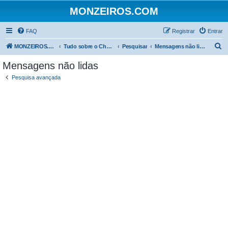
MONZEIROS.COM
FAQ
Registrar
Entrar
P
MONZEIROS.COM
Tudo sobre o Chevrolet Monza!
Pesquisar
Mensagens não lidas
e
Mensagens não lidas
s
Pesquisa avançada
q
u
i
s
a
r