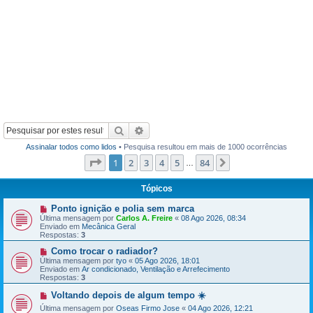
Pesquisar
Pesquisa avançada
Assinalar todos como lidos
• Pesquisa resultou em mais de 1000 ocorrências
Página
1
de
84
1
2
3
4
5
84
Próximo
…
Tópicos
N
Ponto ignição e polia sem marca
o
Última mensagem por
Carlos A. Freire
«
08 Ago 2026, 08:34
v
Enviado em
Mecânica Geral
a
Respostas:
3
m
e
N
Como trocar o radiador?
n
o
Última mensagem por
tyo
«
05 Ago 2026, 18:01
s
v
Enviado em
Ar condicionado, Ventilação e Arrefecimento
a
a
Respostas:
3
g
m
e
e
N
Voltando depois de algum tempo ☀️
m
n
o
Última mensagem por
s
Oseas Firmo Jose
«
04 Ago 2026, 12:21
v