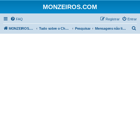
MONZEIROS.COM
FAQ
Registrar
Entrar
P
MONZEIROS.COM
Tudo sobre o Chevrolet Monza!
Pesquisar
Mensagens não lidas
e
s
q
u
i
s
a
r