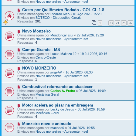
Enviado em
a
Novos monzeiros - Apresentem-se!
a
g
m
e
e
N
Custo por Quilômetro Rodado - GOL CL 1.8
m
n
o
Última mensagem por
Ricardo Rico
«
01 Ago 2026, 15:29
s
v
Enviado em
BOTECO - Discussões Gerais
a
a
Respostas:
201
1
23
24
25
26
g
m
…
e
e
N
Novo Monzeiro
m
n
o
s
Última mensagem por
MendonçaTatuí
«
27 Jul 2026, 19:29
v
a
Enviado em
Novos monzeiros - Apresentem-se!
a
g
Respostas:
4
m
e
e
N
m
Campo Grande - MS
n
o
Última mensagem por
Lucas Maltezo 12
«
19 Jul 2026, 00:16
s
v
Enviado em
Centro-Oeste
a
a
Respostas:
6
g
m
e
e
N
NOVO MONZEIRO
m
n
o
Última mensagem por
jorgeAP
«
16 Jul 2026, 06:30
s
v
Enviado em
Novos monzeiros - Apresentem-se!
a
a
Respostas:
1
g
m
e
e
N
Combustivel retornando ao abastecer
m
n
o
Última mensagem por
Carlos A. Freire
«
06 Jul 2026, 19:09
s
v
Enviado em
Mecânica Geral
a
a
Respostas:
1
g
m
e
e
N
Motor acelera ao pisar na embreagem
m
n
o
Última mensagem por
Lecky de Jesus
«
03 Jul 2026, 18:59
s
v
Enviado em
Mecânica Geral
a
a
Respostas:
4
g
m
e
e
N
Monzeiro novo e animado
m
n
o
Última mensagem por
machad0
«
01 Jul 2026, 10:55
s
v
Enviado em
Novos monzeiros - Apresentem-se!
a
a