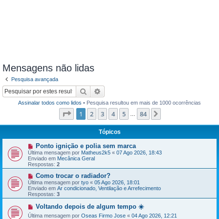
Mensagens não lidas
Pesquisa avançada
Pesquisar
Pesquisa avançada
Assinalar todos como lidos
• Pesquisa resultou em mais de 1000 ocorrências
Página
1
de
84
1
2
3
4
5
84
Próximo
…
Tópicos
N
Ponto ignição e polia sem marca
o
Última mensagem por
Matheus2k5
«
07 Ago 2026, 18:43
v
Enviado em
Mecânica Geral
a
Respostas:
2
m
e
N
Como trocar o radiador?
n
o
Última mensagem por
tyo
«
05 Ago 2026, 18:01
s
v
Enviado em
Ar condicionado, Ventilação e Arrefecimento
a
a
Respostas:
3
g
m
e
e
N
Voltando depois de algum tempo ☀️
m
n
o
Última mensagem por
s
Oseas Firmo Jose
«
04 Ago 2026, 12:21
v