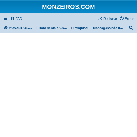
MONZEIROS.COM
FAQ
Registrar
Entrar
P
MONZEIROS.COM
Tudo sobre o Chevrolet Monza!
Pesquisar
Mensagens não lidas
e
s
q
u
i
s
a
r