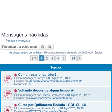
Mensagens não lidas
Pesquisa avançada
Pesquisar
Pesquisa avançada
Assinalar todos como lidos
• Pesquisa resultou em mais de 1000 ocorrências
Página
1
de
84
1
2
3
4
5
84
Próximo
…
Tópicos
N
Como trocar o radiador?
o
Última mensagem por
tyo
«
05 Ago 2026, 18:01
v
Enviado em
Ar condicionado, Ventilação e Arrefecimento
a
Respostas:
3
m
e
N
Voltando depois de algum tempo ☀️
n
o
Última mensagem por
s
Oseas Firmo Jose
«
04 Ago 2026, 12:21
v
Enviado em
a
Novos monzeiros - Apresentem-se!
a
g
m
e
e
N
Custo por Quilômetro Rodado - GOL CL 1.8
m
n
o
Última mensagem por
Ricardo Rico
«
01 Ago 2026, 15:29
s
v
Enviado em
BOTECO - Discussões Gerais