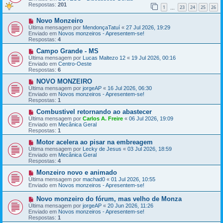
a
a
Respostas:
201
1
23
24
25
26
g
m
…
e
e
N
Novo Monzeiro
m
n
o
s
Última mensagem por
MendonçaTatuí
«
27 Jul 2026, 19:29
v
a
Enviado em
Novos monzeiros - Apresentem-se!
a
g
Respostas:
4
m
e
e
N
m
Campo Grande - MS
n
o
Última mensagem por
Lucas Maltezo 12
«
19 Jul 2026, 00:16
s
v
Enviado em
Centro-Oeste
a
a
Respostas:
6
g
m
e
e
N
NOVO MONZEIRO
m
n
o
Última mensagem por
jorgeAP
«
16 Jul 2026, 06:30
s
v
Enviado em
Novos monzeiros - Apresentem-se!
a
a
Respostas:
1
g
m
e
e
N
Combustivel retornando ao abastecer
m
n
o
Última mensagem por
Carlos A. Freire
«
06 Jul 2026, 19:09
s
v
Enviado em
Mecânica Geral
a
a
Respostas:
1
g
m
e
e
N
Motor acelera ao pisar na embreagem
m
n
o
Última mensagem por
Lecky de Jesus
«
03 Jul 2026, 18:59
s
v
Enviado em
Mecânica Geral
a
a
Respostas:
4
g
m
e
e
N
Monzeiro novo e animado
m
n
o
Última mensagem por
machad0
«
01 Jul 2026, 10:55
s
v
Enviado em
Novos monzeiros - Apresentem-se!
a
a
g
m
N
Novo monzeiro do fórum, mas velho de Monza
e
e
o
Última mensagem por
jorgeAP
«
20 Jun 2026, 11:26
m
n
v
Enviado em
Novos monzeiros - Apresentem-se!
s
a
Respostas:
1
a
m