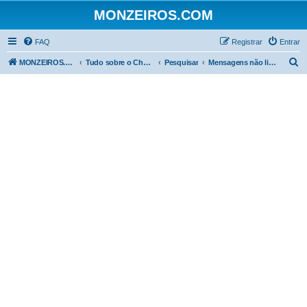
MONZEIROS.COM
FAQ
Registrar
Entrar
P
MONZEIROS.COM
Tudo sobre o Chevrolet Monza!
Pesquisar
Mensagens não lidas
e
s
q
u
i
s
a
r