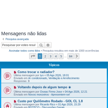
Mensagens não lidas
Pesquisa avançada
Pesquisar
Pesquisa avançada
Assinalar todos como lidos
• Pesquisa resultou em mais de 1000 ocorrências
Página
1
de
84
1
2
3
4
5
84
Próximo
…
Tópicos
N
Como trocar o radiador?
o
Última mensagem por
tyo
«
05 Ago 2026, 18:01
v
Enviado em
Ar condicionado, Ventilação e Arrefecimento
a
Respostas:
3
m
e
N
Voltando depois de algum tempo ☀️
n
o
Última mensagem por
s
Oseas Firmo Jose
«
04 Ago 2026, 12:21
v
Enviado em
a
Novos monzeiros - Apresentem-se!
a
g
m
e
e
N
Custo por Quilômetro Rodado - GOL CL 1.8
m
n
o
Última mensagem por
Ricardo Rico
«
01 Ago 2026, 15:29
s
v
Enviado em
BOTECO - Discussões Gerais