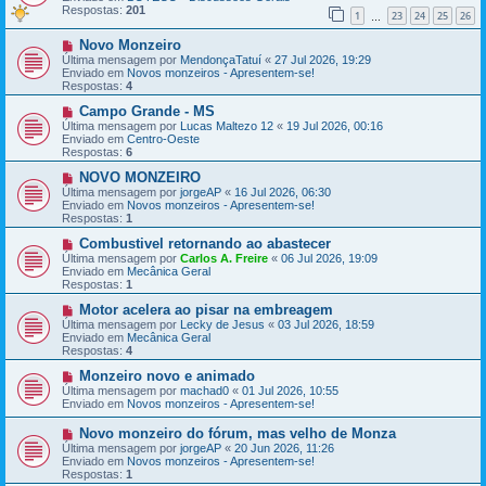
a
a
Respostas:
201
1
23
24
25
26
g
m
…
e
e
N
Novo Monzeiro
m
n
o
s
Última mensagem por
MendonçaTatuí
«
27 Jul 2026, 19:29
v
a
Enviado em
Novos monzeiros - Apresentem-se!
a
g
Respostas:
4
m
e
e
N
m
Campo Grande - MS
n
o
Última mensagem por
Lucas Maltezo 12
«
19 Jul 2026, 00:16
s
v
Enviado em
Centro-Oeste
a
a
Respostas:
6
g
m
e
e
N
NOVO MONZEIRO
m
n
o
Última mensagem por
jorgeAP
«
16 Jul 2026, 06:30
s
v
Enviado em
Novos monzeiros - Apresentem-se!
a
a
Respostas:
1
g
m
e
e
N
Combustivel retornando ao abastecer
m
n
o
Última mensagem por
Carlos A. Freire
«
06 Jul 2026, 19:09
s
v
Enviado em
Mecânica Geral
a
a
Respostas:
1
g
m
e
e
N
Motor acelera ao pisar na embreagem
m
n
o
Última mensagem por
Lecky de Jesus
«
03 Jul 2026, 18:59
s
v
Enviado em
Mecânica Geral
a
a
Respostas:
4
g
m
e
e
N
Monzeiro novo e animado
m
n
o
Última mensagem por
machad0
«
01 Jul 2026, 10:55
s
v
Enviado em
Novos monzeiros - Apresentem-se!
a
a
g
m
N
Novo monzeiro do fórum, mas velho de Monza
e
e
o
Última mensagem por
jorgeAP
«
20 Jun 2026, 11:26
m
n
v
Enviado em
Novos monzeiros - Apresentem-se!
s
a
Respostas:
1
a
m