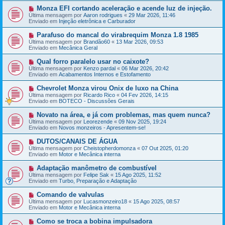
a
m
N
Monza EFI cortando aceleração e acende luz de injeção.
g
e
o
e
Última mensagem por
Aaron rodrigues
«
29 Mar 2026, 11:46
n
v
m
Enviado em
Injeção eletrônica e Carburador
s
a
a
m
N
Parafuso do mancal do virabrequim Monza 1.8 1985
g
e
o
e
Última mensagem por
Brandão60
«
13 Mar 2026, 09:53
n
v
m
Enviado em
Mecânica Geral
s
a
a
m
N
Qual forro paralelo usar no caixote?
g
e
o
e
Última mensagem por
Kenzo pardal
«
06 Mar 2026, 20:42
n
v
m
Enviado em
Acabamentos Internos e Estofamento
s
a
a
m
N
Chevrolet Monza virou Onix de luxo na China
g
e
o
e
Última mensagem por
Ricardo Rico
«
04 Fev 2026, 14:15
n
v
m
Enviado em
BOTECO - Discussões Gerais
s
a
a
m
N
Novato na área, e já com problemas, mas quem nunca?
g
e
o
e
Última mensagem por
Leorezende
«
09 Nov 2025, 19:24
n
v
m
Enviado em
Novos monzeiros - Apresentem-se!
s
a
a
m
N
DUTOS/CANAIS DE ÁGUA
g
e
o
e
Última mensagem por
Cheistopherdomonza
«
07 Out 2025, 01:20
n
v
m
Enviado em
Motor e Mecânica interna
s
a
a
m
N
Adaptação manômetro de combustível
g
e
o
e
Última mensagem por
Felipe Sak
«
15 Ago 2025, 11:52
n
v
m
Enviado em
Turbo, Preparação e Adaptação
s
a
a
m
N
Comando de valvulas
g
e
o
e
Última mensagem por
Lucasmonzeiro18
«
15 Ago 2025, 08:57
n
v
m
Enviado em
Motor e Mecânica interna
s
a
a
m
N
Como se troca a bobina impulsadora
g
e