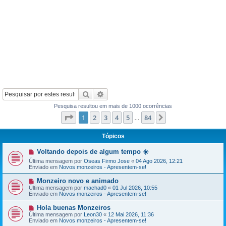
Pesquisar
Pesquisa avançada
Pesquisa resultou em mais de 1000 ocorrências
Página
1
de
84
1
2
3
4
5
84
Próximo
…
Tópicos
N
Voltando depois de algum tempo ☀️
o
Última mensagem por
Oseas Firmo Jose
«
04 Ago 2026, 12:21
v
Enviado em
Novos monzeiros - Apresentem-se!
a
m
e
N
Monzeiro novo e animado
n
o
Última mensagem por
machad0
«
01 Jul 2026, 10:55
s
v
Enviado em
Novos monzeiros - Apresentem-se!
a
a
g
m
N
Hola buenas Monzeiros
e
e
o
Última mensagem por
Leon30
«
12 Mai 2026, 11:36
m
n
v
Enviado em
Novos monzeiros - Apresentem-se!
s
a