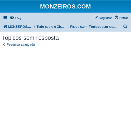
MONZEIROS.COM
FAQ
Registrar
Entrar
P
MONZEIROS.COM
Tudo sobre o Chevrolet Monza!
Pesquisar
Tópicos sem resposta
e
Tópicos sem resposta
s
Pesquisa avançada
q
u
i
s
a
r