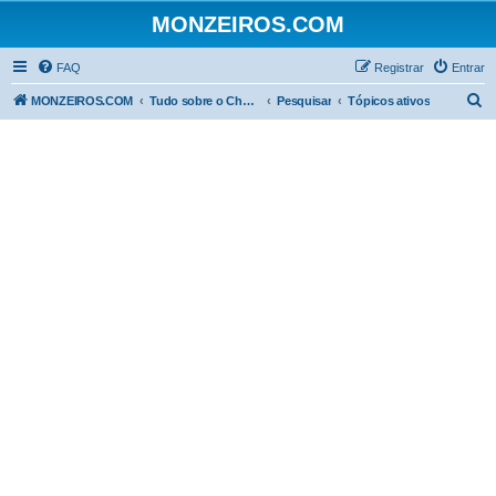
MONZEIROS.COM
FAQ
Registrar
Entrar
P
MONZEIROS.COM
Tudo sobre o Chevrolet Monza!
Pesquisar
Tópicos ativos
e
s
q
u
i
s
a
r