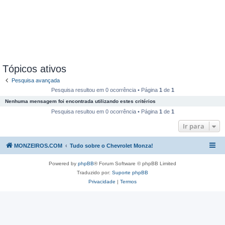
Tópicos ativos
Pesquisa avançada
Pesquisa resultou em 0 ocorrência • Página
1
de
1
Nenhuma mensagem foi encontrada utilizando estes critérios
Pesquisa resultou em 0 ocorrência • Página
1
de
1
Ir para
MONZEIROS.COM
Tudo sobre o Chevrolet Monza!
Powered by
phpBB
® Forum Software © phpBB Limited
Traduzido por:
Suporte phpBB
Privacidade
|
Termos