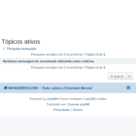
Tópicos ativos
Pesquisa avançada
Pesquisa resultou em 0 ocorrência • Página
1
de
1
Nenhuma mensagem foi encontrada utilizando estes critérios
Pesquisa resultou em 0 ocorrência • Página
1
de
1
Ir para
MONZEIROS.COM
Tudo sobre o Chevrolet Monza!
Powered by
phpBB
® Forum Software © phpBB Limited
Traduzido por:
Suporte phpBB
Privacidade
|
Termos