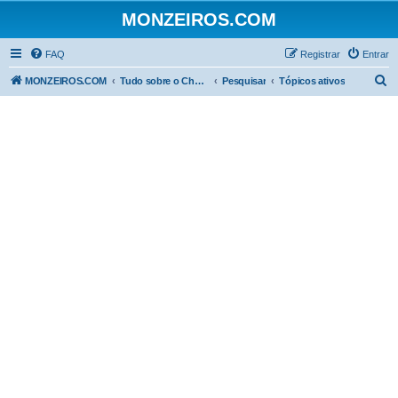
MONZEIROS.COM
FAQ
Registrar
Entrar
P
MONZEIROS.COM
Tudo sobre o Chevrolet Monza!
Pesquisar
Tópicos ativos
e
s
q
u
i
s
a
r