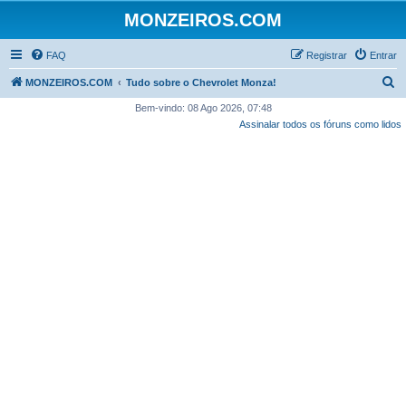
MONZEIROS.COM
FAQ
Registrar
Entrar
P
MONZEIROS.COM
Tudo sobre o Chevrolet Monza!
e
Bem-vindo: 08 Ago 2026, 07:48
Assinalar todos os fóruns como lidos
s
q
u
i
s
a
r