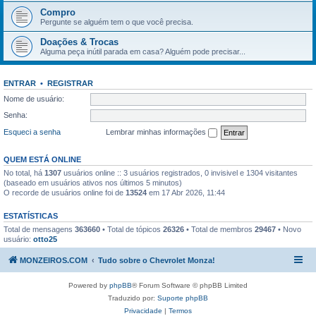
Compro
Pergunte se alguém tem o que você precisa.
Doações & Trocas
Alguma peça inútil parada em casa? Alguém pode precisar...
ENTRAR
•
REGISTRAR
Nome de usuário:
Senha:
Esqueci a senha
Lembrar minhas informações
QUEM ESTÁ ONLINE
No total, há
1307
usuários online :: 3 usuários registrados, 0 invisivel e 1304 visitantes
(baseado em usuários ativos nos últimos 5 minutos)
O recorde de usuários online foi de
13524
em 17 Abr 2026, 11:44
ESTATÍSTICAS
Total de mensagens
363660
• Total de tópicos
26326
• Total de membros
29467
• Novo
usuário:
otto25
MONZEIROS.COM
Tudo sobre o Chevrolet Monza!
Powered by
phpBB
® Forum Software © phpBB Limited
Traduzido por:
Suporte phpBB
Privacidade
|
Termos