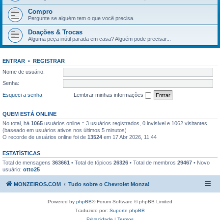
Compro
Pergunte se alguém tem o que você precisa.
Doações & Trocas
Alguma peça inútil parada em casa? Alguém pode precisar...
ENTRAR
•
REGISTRAR
Nome de usuário:
Senha:
Esqueci a senha
Lembrar minhas informações
QUEM ESTÁ ONLINE
No total, há
1065
usuários online :: 3 usuários registrados, 0 invisivel e 1062 visitantes
(baseado em usuários ativos nos últimos 5 minutos)
O recorde de usuários online foi de
13524
em 17 Abr 2026, 11:44
ESTATÍSTICAS
Total de mensagens
363661
• Total de tópicos
26326
• Total de membros
29467
• Novo
usuário:
otto25
MONZEIROS.COM
Tudo sobre o Chevrolet Monza!
Powered by
phpBB
® Forum Software © phpBB Limited
Traduzido por:
Suporte phpBB
Privacidade
|
Termos