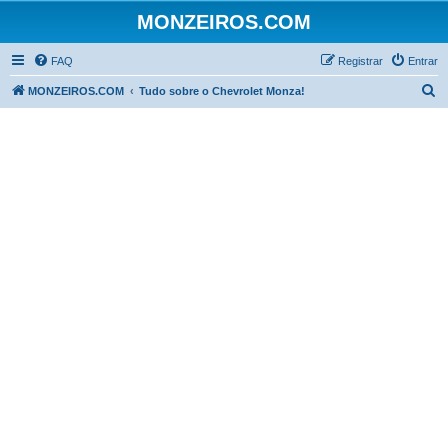
MONZEIROS.COM
FAQ
Registrar
Entrar
P
MONZEIROS.COM
Tudo sobre o Chevrolet Monza!
e
s
q
u
i
s
a
r