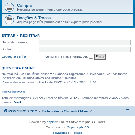
Compro
Pergunte se alguém tem o que você precisa.
Doações & Trocas
Alguma peça inútil parada em casa? Alguém pode precisar...
ENTRAR
•
REGISTRAR
Nome de usuário:
Senha:
Esqueci a senha
Lembrar minhas informações
QUEM ESTÁ ONLINE
No total, há
1347
usuários online :: 4 usuários registrados, 0 invisivel e 1343 visitantes
(baseado em usuários ativos nos últimos 5 minutos)
O recorde de usuários online foi de
13524
em 17 Abr 2026, 11:44
ESTATÍSTICAS
Total de mensagens
363659
• Total de tópicos
26326
• Total de membros
29465
• Novo
usuário:
Vinil
MONZEIROS.COM
Tudo sobre o Chevrolet Monza!
Powered by
phpBB
® Forum Software © phpBB Limited
Traduzido por:
Suporte phpBB
Privacidade
|
Termos