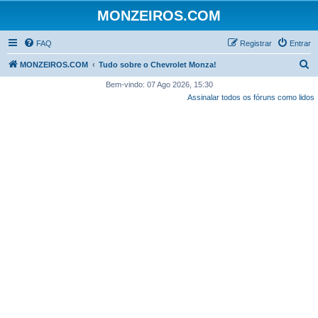
MONZEIROS.COM
FAQ
Registrar
Entrar
P
MONZEIROS.COM
Tudo sobre o Chevrolet Monza!
e
Bem-vindo: 07 Ago 2026, 15:30
Assinalar todos os fóruns como lidos
s
q
u
i
s
a
r